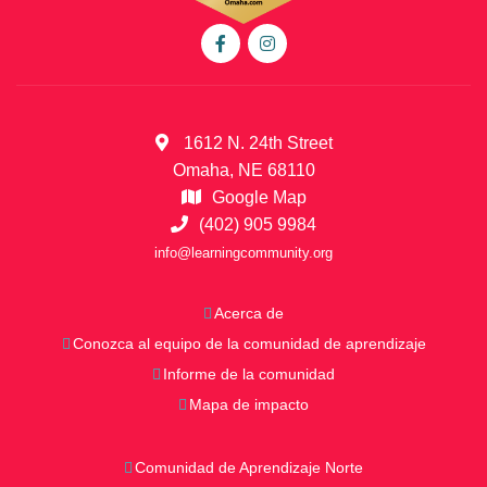
e
M
e
e
t
1612 N. 24th Street
Omaha, NE 68110
i
Google Map
n
(402) 905 9984
g
info@learningcommunity.org
s
&
Acerca de
Conozca al equipo de la comunidad de aprendizaje
E
Informe de la comunidad
v
Mapa de impacto
e
n
Comunidad de Aprendizaje Norte