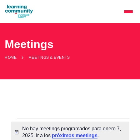
Meetings
HOME
MEETINGS & EVENTS
Meetings
No hay meetings programados para enero 7,
&
A
2025. Ir a los
próximos meetings
.