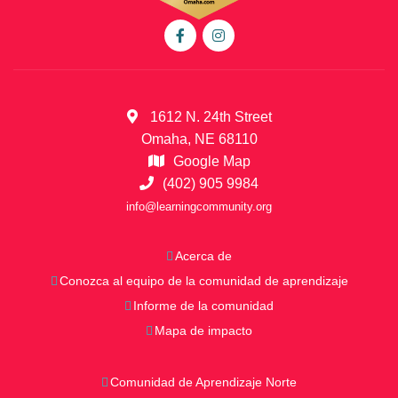
d
e
M
e
e
1612 N. 24th Street
t
Omaha, NE 68110
Google Map
i
(402) 905 9984
n
info@learningcommunity.org
g
s
Acerca de
&
Conozca al equipo de la comunidad de aprendizaje
E
Informe de la comunidad
v
Mapa de impacto
e
Comunidad de Aprendizaje Norte
n