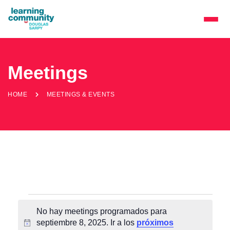
Meetings
HOME
MEETINGS & EVENTS
Meetings
No hay meetings programados para
&
septiembre 8, 2025. Ir a los
próximos
A