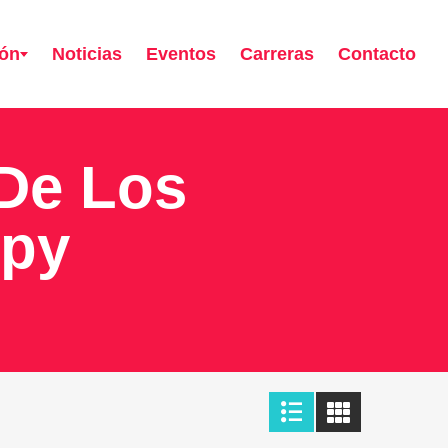
ión
Noticias
Eventos
Carreras
Contacto
De Los
rpy