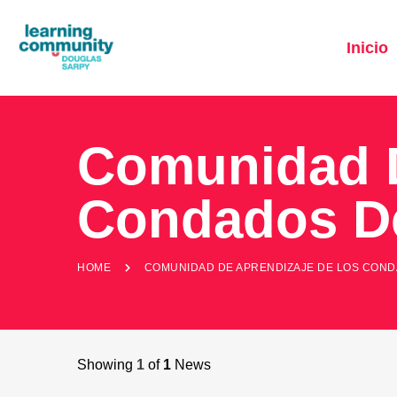
Inicio
Comunidad D
Condados De
HOME
COMUNIDAD DE APRENDIZAJE DE LOS COND
Showing
1
of
1
News