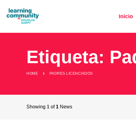
Inicio
Etiqueta:
Pa
HOME
PADRES LICENCIADOS
Showing
1
of
1
News