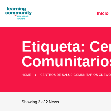
Inicio
Etiqueta:
Ce
Comunitari
HOME
CENTROS DE SALUD COMUNITARIOS ONEW
Showing
2
of
2
News