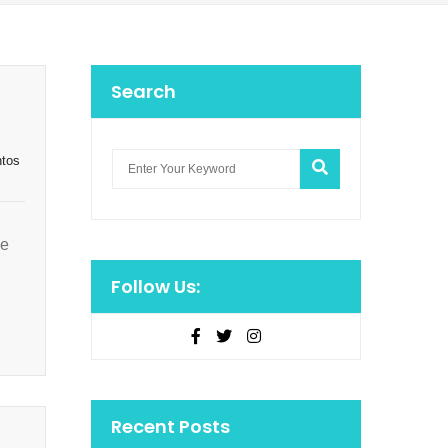
Search
ntos
je
Follow Us:
a
Recent Posts