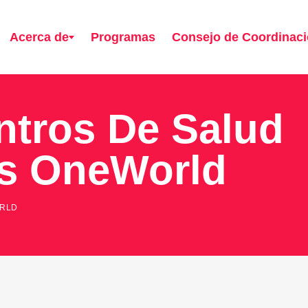
Acerca de
Programas
Consejo de Coordinac
ntros De Salud
os OneWorld
ORLD