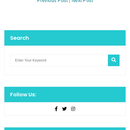
Previous Post
|
Next Post
Search
Follow Us: