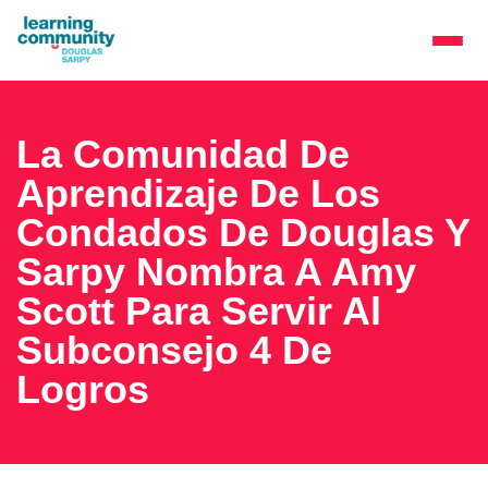
La Comunidad De
Aprendizaje De Los
Condados De Douglas Y
Sarpy Nombra A Amy
Scott Para Servir Al
Subconsejo 4 De
Logros