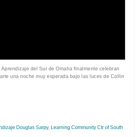
e Aprendizaje del Sur de Omaha finalmente celebran
te una noche muy esperada bajo las luces de Collin
dizaje Douglas Sarpy
,
Learning Community Ctr of South