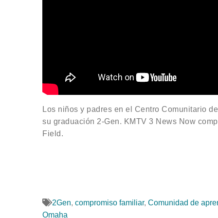
Los niños y padres en el Centro Comunitario d
su graduación 2-Gen. KMTV 3 News Now compar
Field.
2Gen
,
compromiso familiar
,
Comunidad de apren
Omaha