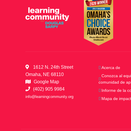
1612 N. 24th Street
Acerca de
Omaha, NE 68110
Conozca al equi
Google Map
comunidad de ap
(402) 905 9984
Informe de la 
info@learningcommunity.org
Mapa de impac