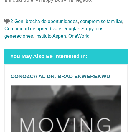
ahí cuando el «Happy Bus» ha llegado.
2-Gen
,
brecha de oportunidades
,
compromiso familiar
,
Comunidad de aprendizaje Douglas Sarpy
,
dos
generaciones
,
Instituto Aspen
,
OneWorld
You May Also Be Interested In:
CONOZCA AL DR. BRAD EKWEREKWU